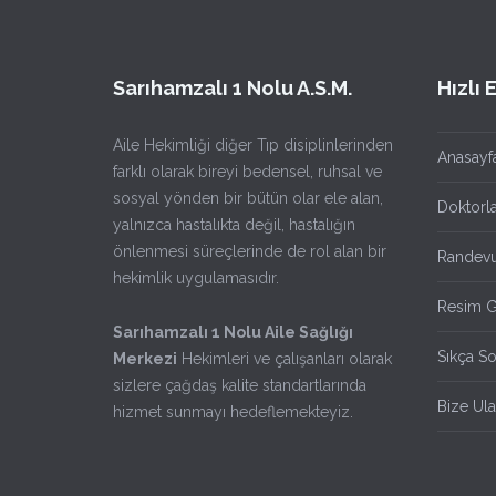
Sarıhamzalı 1 Nolu A.S.M.
Hızlı 
Aile Hekimliği diğer Tıp disiplinlerinden
Anasayf
farklı olarak bireyi bedensel, ruhsal ve
sosyal yönden bir bütün olar ele alan,
Doktorl
yalnızca hastalıkta değil, hastalığın
önlenmesi süreçlerinde de rol alan bir
Randevu
hekimlik uygulamasıdır.
Resim G
Sarıhamzalı 1 Nolu Aile Sağlığı
Sıkça So
Merkezi
Hekimleri ve çalışanları olarak
sizlere çağdaş kalite standartlarında
Bize Ula
hizmet sunmayı hedeflemekteyiz.