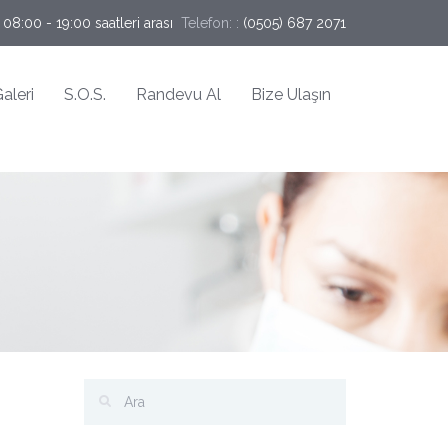
 08:00 - 19:00 saatleri arası
Telefon: :
(0505) 687 2071
aleri
S.O.S.
Randevu Al
Bize Ulaşın