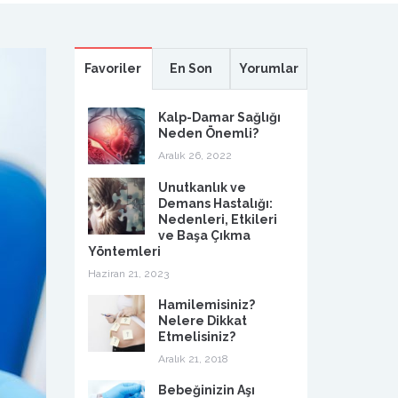
Favoriler
En Son
Yorumlar
Kalp-Damar Sağlığı
Neden Önemli?
Aralık 26, 2022
Unutkanlık ve
Demans Hastalığı:
Nedenleri, Etkileri
ve Başa Çıkma
Yöntemleri
Haziran 21, 2023
Hamilemisiniz?
Nelere Dikkat
Etmelisiniz?
Aralık 21, 2018
Bebeğinizin Aşı