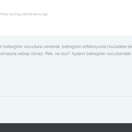
alleri bebeğinin vücuduna verilerek, bebeğinin enfeksiyonla mücadele e
 olmasına sebep olmaz. Peki, ne olur? Aşıların bebeğinin vücudundaki