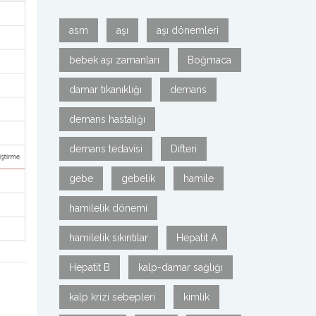
asm
aşı
aşı dönemleri
bebek aşı zamanları
Boğmaca
damar tıkanıklığı
demans
demans hastalığı
demans tedavisi
Difteri
gebe
gebelik
hamile
hamilelik dönemi
hamilelik sıkıntılar
Hepatit A
Hepatit B
kalp-damar sağlığı
kalp krizi sebepleri
kimlik