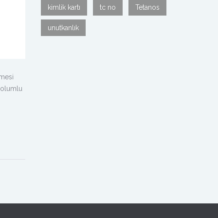
kimlik kartı
tc no
Tetanos
unutkanlık
tmesi
 olumlu