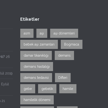
Etiketler
asm
aşı
aşı dönemleri
bebek aşı zamanları
Boğmaca
damar tıkanıklığı
demans
li?
26
demans hastalığı
lül 2019
demans tedavisi
Difteri
 Eylül
gebe
gebelik
hamile
hamilelik dönemi
n
21