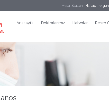
Mesai Saatleri :
Haftaiçi hergün
Anasayfa
Doktorlarımız
Haberler
Resim G
etanos