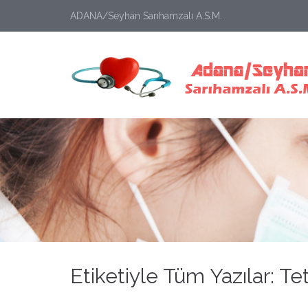
ADANA/Seyhan Sarıhamzalı A.S.M.
Etiketiyle Tüm Yazılar: T