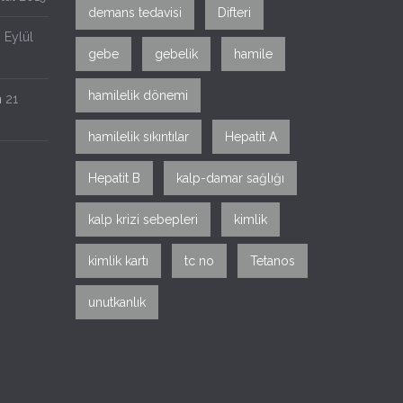
demans tedavisi
Difteri
 Eylül
gebe
gebelik
hamile
hamilelik dönemi
n
21
hamilelik sıkıntılar
Hepatit A
Hepatit B
kalp-damar sağlığı
kalp krizi sebepleri
kimlik
kimlik kartı
tc no
Tetanos
unutkanlık