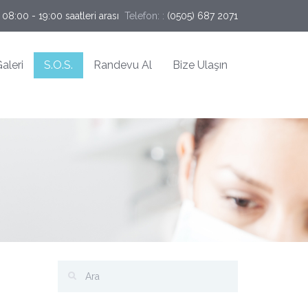
 08:00 - 19:00 saatleri arası
Telefon: :
(0505) 687 2071
aleri
S.O.S.
Randevu Al
Bize Ulaşın