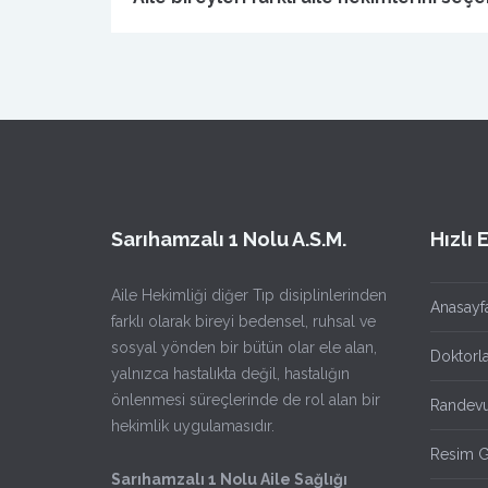
Sarıhamzalı 1 Nolu A.S.M.
Hızlı 
Aile Hekimliği diğer Tıp disiplinlerinden
Anasayf
farklı olarak bireyi bedensel, ruhsal ve
sosyal yönden bir bütün olar ele alan,
Doktorl
yalnızca hastalıkta değil, hastalığın
önlenmesi süreçlerinde de rol alan bir
Randevu
hekimlik uygulamasıdır.
Resim G
Sarıhamzalı 1 Nolu Aile Sağlığı