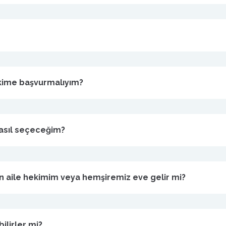
ekime başvurmalıyım?
nasıl seçeceğim?
 aile hekimim veya hemşiremiz eve gelir mi?
bilirler mi?