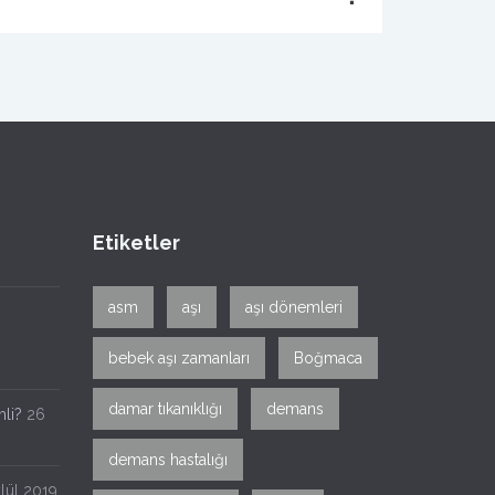
Etiketler
asm
aşı
aşı dönemleri
bebek aşı zamanları
Boğmaca
damar tıkanıklığı
demans
li?
26
demans hastalığı
lül 2019