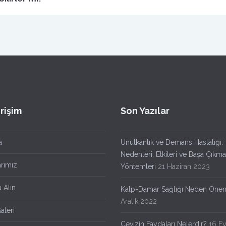
Erişim
Son Yazılar
a
Unutkanlık ve Demans Hastalığı:
Nedenleri, Etkileri ve Başa Çıkma
arımız
Yöntemleri
21 Haziran 2023
 Alın
Kalp-Damar Sağlığı Neden Önem
Aralık 2022
aleri
Cevizin Faydaları Nelerdir?
16 Ey