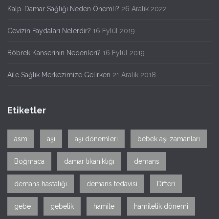
Kalp-Damar Sağlığı Neden Önemli?
26 Aralık 2022
Cevizin Faydaları Nelerdir?
16 Eylül 2019
Böbrek Kanserinin Nedenleri?
16 Eylül 2019
Aile Sağlık Merkezimize Gelirken
21 Aralık 2018
Etiketler
asm
aşı
aşı dönemleri
bebek aşı zamanları
Boğmaca
damar tıkanıklığı
demans
demans hastalığı
demans tedavisi
Difteri
gebe
gebelik
hamile
hamilelik dönemi