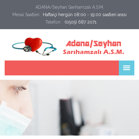
ADANA/Seyhan Sarıhamzalı A.S.M.
Mesai Saatleri :
Haftaiçi hergün 08:00 - 19:00 saatleri arası
Telefon: :
(0505) 687 2071