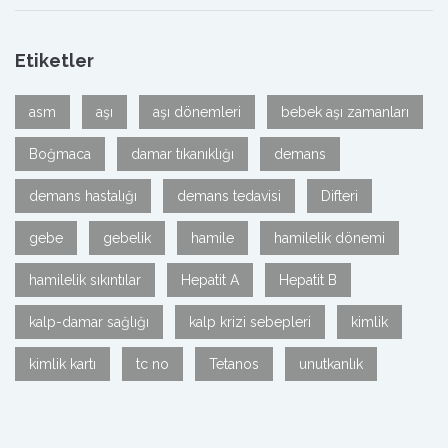
Etiketler
asm
aşı
aşı dönemleri
bebek aşı zamanları
Boğmaca
damar tıkanıklığı
demans
demans hastalığı
demans tedavisi
Difteri
gebe
gebelik
hamile
hamilelik dönemi
hamilelik sıkıntılar
Hepatit A
Hepatit B
kalp-damar sağlığı
kalp krizi sebepleri
kimlik
kimlik kartı
tc no
Tetanos
unutkanlık